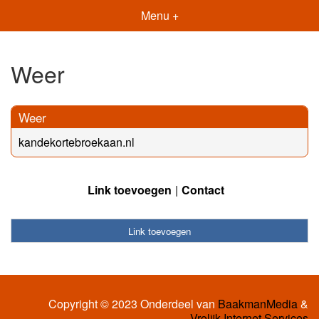
Menu +
Weer
Weer
kandekortebroekaan.nl
Link toevoegen
Contact
Link toevoegen
Copyright © 2023 Onderdeel van
BaakmanMedia
&
Vrolijk Internet Services