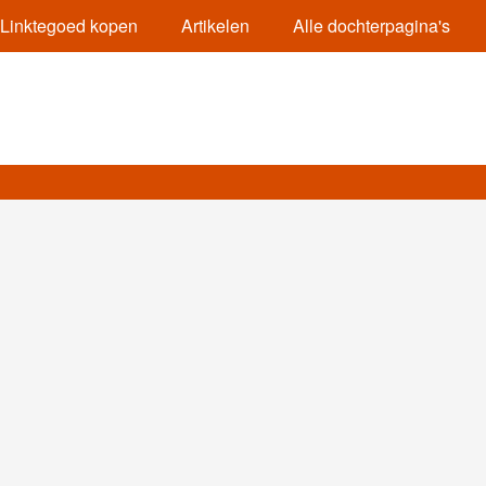
Linktegoed kopen
Artikelen
Alle dochterpagina's