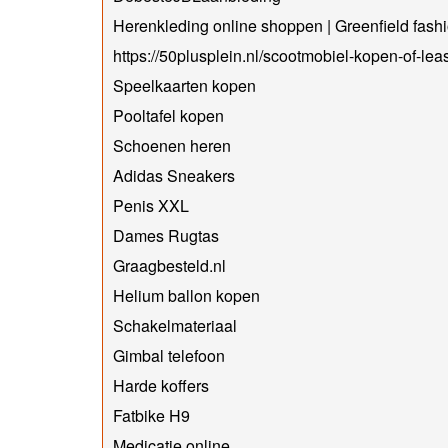
Herenkleding online shoppen | Greenfield fash
https://50plusplein.nl/scootmobiel-kopen-of-lea
Speelkaarten kopen
Pooltafel kopen
Schoenen heren
Adidas Sneakers
Penis XXL
Dames Rugtas
Graagbesteld.nl
Helium ballon kopen
Schakelmateriaal
Gimbal telefoon
Harde koffers
Fatbike H9
Medicatie online