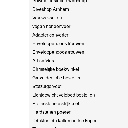
AdBlue bestellen webshop
Diveshop Arnhem
Vaatwasser.nu
vegan hondenvoer
Adapter converter
Enveloppendoos trouwen
Enveloppendoos trouwen
Art-servies
Christelijke boekwinkel
Grove den olie bestellen
Stofzuigervoet
Lichtgewicht veldbed bestellen
Professionele strijktafel
Hardstenen poeren
Drinkfontein katten online kopen