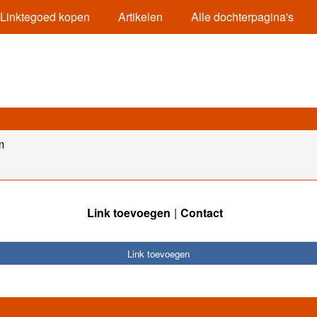
Linktegoed kopen
Artikelen
Alle dochterpagina's
m
Link toevoegen
Contact
Link toevoegen