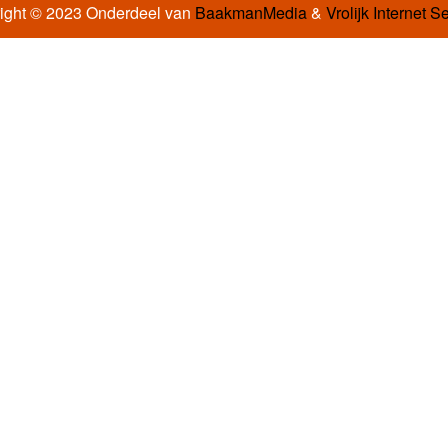
ight © 2023 Onderdeel van
BaakmanMedia
&
Vrolijk Internet S