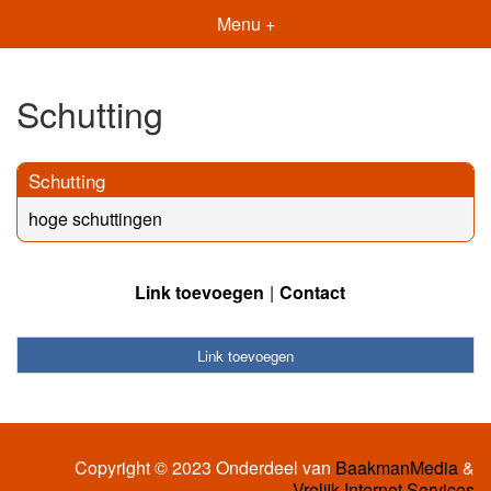
Menu +
Schutting
Schutting
hoge schuttingen
Link toevoegen
Contact
Link toevoegen
Copyright © 2023 Onderdeel van
BaakmanMedia
&
Vrolijk Internet Services