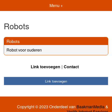
Menu +
Robots
Robots
Robot voor ouderen
Link toevoegen
Contact
Link toevoegen
Copyright © 2023 Onderdeel van
BaakmanMedia
&
Vrolijk Internet Services