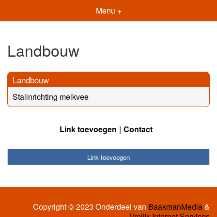
Menu +
Landbouw
Landbouw
Stalinrichting melkvee
Link toevoegen
Contact
Link toevoegen
Copyright © 2023 Onderdeel van
BaakmanMedia
&
Vrolijk Internet Services