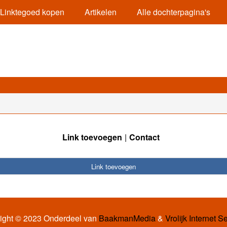
Linktegoed kopen
Artikelen
Alle dochterpagina's
Link toevoegen
Contact
Link toevoegen
ight © 2023 Onderdeel van
BaakmanMedia
&
Vrolijk Internet S