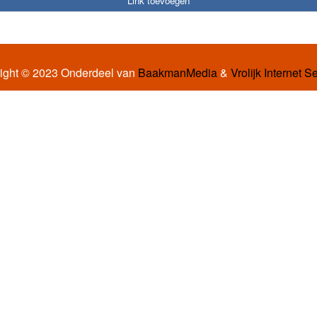
Link toevoegen
ight © 2023 Onderdeel van
BaakmanMedia
&
Vrolijk Internet S